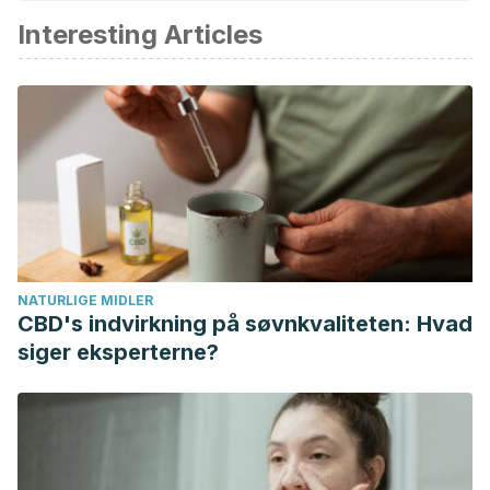
Interesting Articles
Lozak, A., Soltyk, K., Ostapczuk, P., & Fijalek, Z. (2002).
Determination of selected trace elements in herbs and their
infusions.
Science of the Total Environment
,
289
(1–3), 33–
40.
https://doi.org/10.1016/S0048-9697
(01)01015-4
Ait Haj Said, A., Otmani, I. S. E., Derfoufi, S., & Benmoussa, A.
(2015). Highlights on nutritional and therapeutic value of
stinging nettle (Urtica Dioica).
International Journal of
Pharmacy and Pharmaceutical Sciences
. International
Journal of Pharmacy and Pharmaceutical Science.
NATURLIGE MIDLER
European Medicines Agency. (2012).
Assessment report on
CBD's indvirkning på søvnkvaliteten: Hvad
Urtica dioica L ., Urtica urens L ., their hybrids or their
siger eksperterne?
mixtures , radix
.
EMA/HMPC/461156/2008. Committee on
Herbal Medicinal Products (HMPC) Assessment
(pp. 1–38).
Tajallaie-Asl, F., Mardani, M., Shahsavari, S., & Abbaszadeh,
S. (2017). Menstruation phytotherapy according to iran