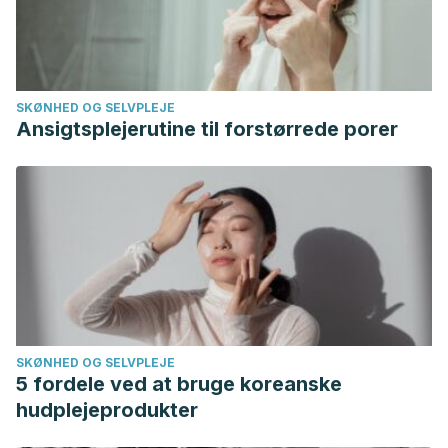
ethnobotanical sources.
Journal of Pharmaceutical
Sciences and Research
,
9
(6), 986–990.
SKØNHED OG SELVPLEJE
Ansigtsplejerutine til forstørrede porer
SKØNHED OG SELVPLEJE
5 fordele ved at bruge koreanske
hudplejeprodukter