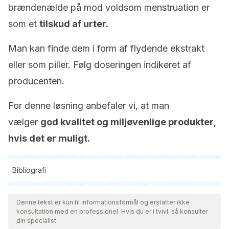
brændenælde på mod voldsom menstruation er
som et
tilskud af urter.
Man kan finde dem i form af flydende ekstrakt
eller som piller. Følg doseringen indikeret af
producenten.
For denne løsning anbefaler vi, at man
vælger
god kvalitet og miljøvenlige produkter,
hvis det er muligt.
Bibliografi
Alle citerede kilder blev grundigt gennemgået af vores team
for at sikre deres kvalitet, pålidelighed, aktualitet og validitet.
Denne tekst er kun til informationsformål og erstatter ikke
konsultation med en professionel. Hvis du er i tvivl, så konsulter
Bibliografien i denne artikel blev betragtet som pålidelig og af
din specialist.
akademisk eller videnskabelig nøjagtighed.