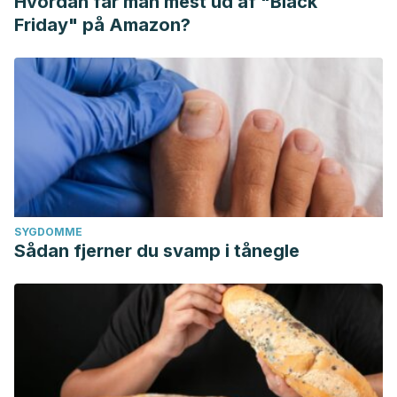
Hvordan får man mest ud af "Black
Friday" på Amazon?
SYGDOMME
Sådan fjerner du svamp i tånegle