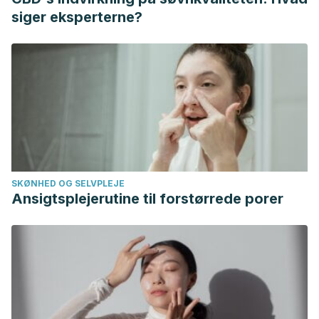
Dreher ML, Davenport AJ. Hass avocado composition and
siger eksperterne?
potential health effects.
Crit Rev Food Sci Nutr
.
2013;53(7):738–750. doi:10.1080/10408398.2011.556759
Latté, K. P., Appel, K. E., & Lampen, A. (2011, December).
Health benefits and possible risks of broccoli – An
overview.
Food and Chemical Toxicology
.
https://doi.org/10.1016/j.fct.2011.08.019
SKØNHED OG SELVPLEJE
Ansigtsplejerutine til forstørrede porer