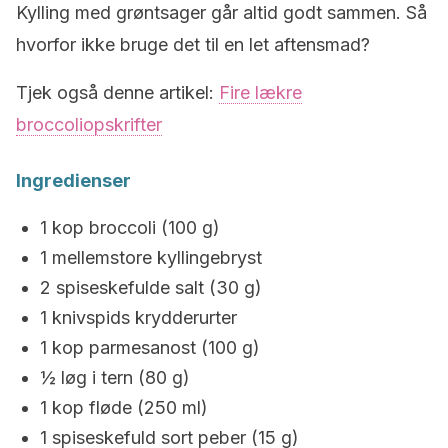
Kylling med grøntsager går altid godt sammen. Så
hvorfor ikke bruge det til en let aftensmad?
Tjek også denne artikel:
Fire lækre
broccoliopskrifter
Ingredienser
1 kop broccoli (100 g)
1 mellemstore kyllingebryst
2 spiseskefulde salt (30 g)
1 knivspids krydderurter
1 kop parmesanost (100 g)
½ løg i tern (80 g)
1 kop fløde (250 ml)
1 spiseskefuld sort peber (15 g)