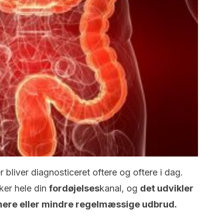
er bliver diagnosticeret oftere og oftere i dag.
ker hele din
fordøjelses
kanal, og
det udvikler
d mere eller mindre regelmæssige udbrud.