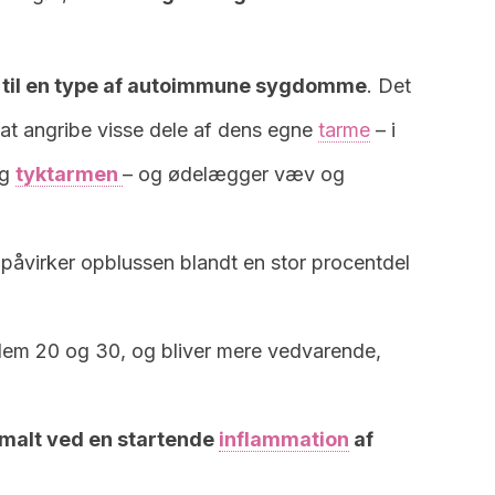
et til en type af autoimmune sygdomme
. Det
at angribe visse dele af dens egne
tarme
– i
ng
tyktarmen
– og ødelægger væv og
r påvirker opblussen blandt en stor procentdel
llem 20 og 30, og bliver mere vedvarende,
rmalt ved en startende
inflammation
af