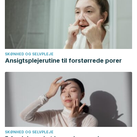
Veenstra, T. D., & Ziegler, R. G. (2013). Green tea intake is
associated with urinary estrogen profiles in Japanese-
American women. Nutrition Journal.
https://doi.org/10.1186/1475-2891-12-25
SKØNHED OG SELVPLEJE
Ansigtsplejerutine til forstørrede porer
SKØNHED OG SELVPLEJE