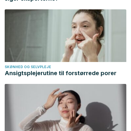
InformedHealth.org. Cologne, Germany: Institute for Quality
and Efficiency in Health Care (IQWiG); 2006-. What are the
treatment options for warts?. 2014.
Revenga F, Paricio JF. Las verrugas. Medicina Integral.
2001: 37(9): 395-403.
Balziskueta E, Encabo B, Gaminde M, Gracia L. Verrugas.
Farmacia Profesional. 2002; 16(1): 42-51.
Harris Ricardo J, Rebolledo Cobos M, Camacho Chaljub F,
SKØNHED OG SELVPLEJE
Carmona Lorduy M, et al. Ácido tricloroacético, una opción
Ansigtsplejerutine til forstørrede porer
terapéutica en la hiperplasia epitelial focal: Presentación
de un caso. Av Odontoestomatol. 2010; 26( 6 ): 323-326.