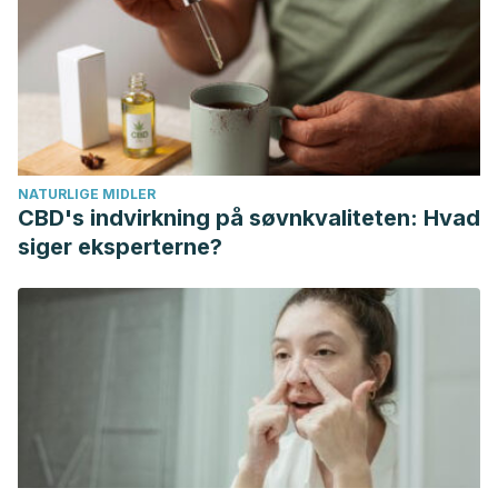
Retrieved from
http://www.dcne.ugto.mx/Contenido/CCESH/Fichas%20Segu
Corrosión. (s.f.). En Wikipedia. Recuperado el 2 de mayo
de 2016 de https://es.wikipedia.org/wiki/Corrosi%C3%B3n
NATURLIGE MIDLER
CBD's indvirkning på søvnkvaliteten: Hvad
siger eksperterne?