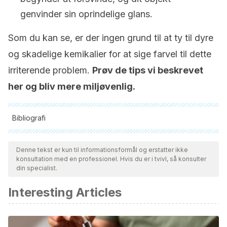
genvinder sin oprindelige glans.
Som du kan se, er der ingen grund til at ty til dyre
og skadelige kemikalier for at sige farvel til dette
irriterende problem.
Prøv de tips vi beskrevet
her og bliv mere miljøvenlig.
Bibliografi
Alle citerede kilder blev grundigt gennemgået af vores team
for at sikre deres kvalitet, pålidelighed, aktualitet og validitet.
Denne tekst er kun til informationsformål og erstatter ikke
konsultation med en professionel. Hvis du er i tvivl, så konsulter
Bibliografien i denne artikel blev betragtet som pålidelig og af
din specialist.
akademisk eller videnskabelig nøjagtighed.
Interesting Articles
Services, N. J. D. of H. and S. (2001). Hoja informativa sobre
substancias peligrosas (óxido de hierro). New Jersey
Department of Health and Seniors Services, 1671, 6.