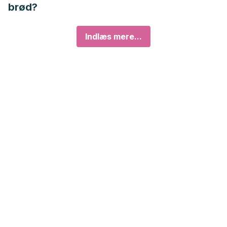
brød?
Indlæs mere...