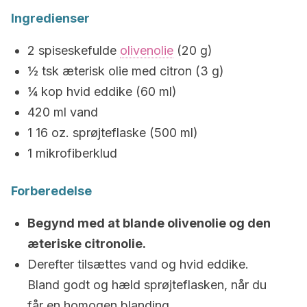
Ingredienser
2 spiseskefulde
olivenolie
(20 g)
½ tsk æterisk olie med citron (3 g)
¼ kop hvid eddike (60 ml)
420 ml vand
1 16 oz. sprøjteflaske (500 ml)
1 mikrofiberklud
Forberedelse
Begynd med at blande olivenolie og den
æteriske citronolie.
Derefter tilsættes vand og hvid eddike.
Bland godt og hæld sprøjteflasken, når du
får en homogen blanding.