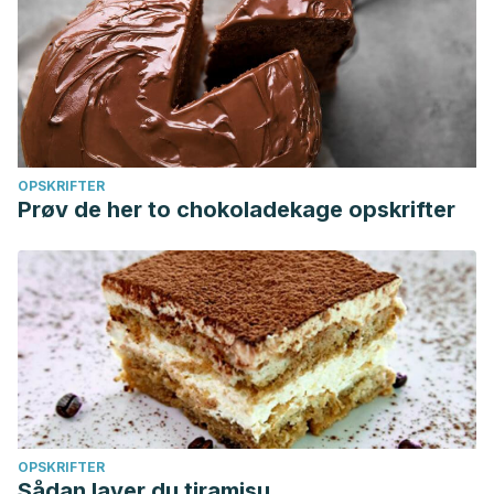
OPSKRIFTER
Prøv de her to chokoladekage opskrifter
OPSKRIFTER
Sådan laver du tiramisu