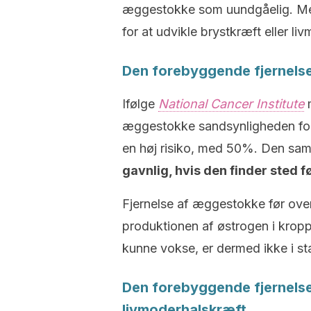
æggestokke som uundgåelig. Med 
for at udvikle brystkræft eller li
Den forebyggende fjernelse
Ifølge
National Cancer Institute
æggestokke sandsynligheden for n
en høj risiko, med 50%. Den sam
gavnlig, hvis den finder sted 
Fjernelse af æggestokke før ove
produktionen af østrogen i kropp
kunne vokse, er dermed ikke i stan
Den forebyggende fjernelse
livmoderhalskræft