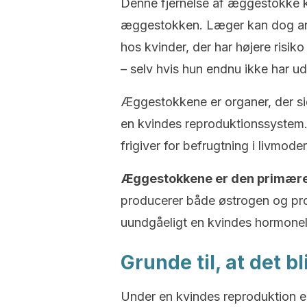
Denne fjernelse af æggestokke 
æggestokken. Læger kan dog anb
hos kvinder, der har højere risiko
– selv hvis hun endnu ikke har u
Æggestokkene er organer, der si
en kvindes reproduktionssystem
frigiver for befrugtning i livmo
Æggestokkene er den primær
producerer både østrogen og pro
uundgåeligt en kvindes hormonel
Grunde til, at det bl
Under en kvindes reproduktion e