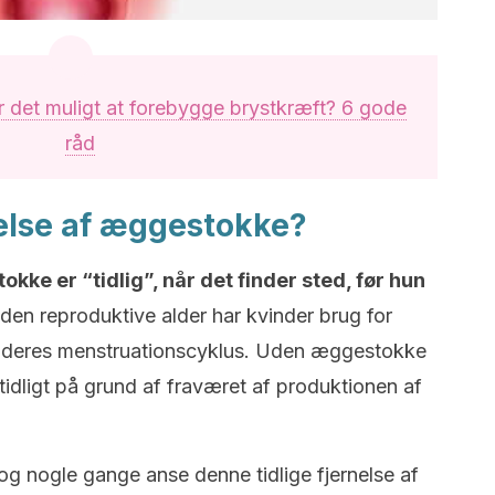
r det muligt at forebygge brystkræft? 6 gode
råd
else af æggestokke?
kke er “tidlig”, når det finder sted, før hun
 den reproduktive alder har kvinder brug for
e deres menstruationscyklus. Uden æggestokke
idligt på grund af fraværet af produktionen af
og nogle gange anse denne tidlige fjernelse af