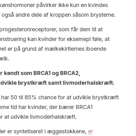
kønshormoner påvirker ikke kun en kvindes
r også andre dele af kroppen såsom brysterne.
progesteronreceptorer, som får dem til at
nstruering kan kvinder for eksemepl føle, at
 Det er på grund af mælkekirtlernes iboende
ælk.
er kendt som BRCA1 og BRCA2,
udvikle brystkræft samt livmoderhalskræft.
 har 50 til 85% chance for at udvikle brystkræft
samme tid har kvinder, der bærer BRCA1
r at udvikle livmoderhalskræft.
der er syntetiseret i æggestokkene,
er