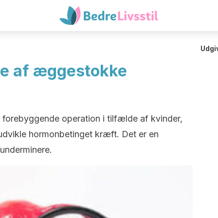
Udgi
lse af æggestokke
forebyggende operation i tilfælde af kvinder,
t udvikle hormonbetinget kræft. Det er en
 underminere.