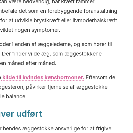
kan være nødvendig, når kræft rammer
efale det som en forebyggende foranstaltning
 for at udvikle brystkræft eller livmoderhalskræft
dviklet nogen symptomer.
dder i enden af æggelederne, og som hører til
. Der finder vi de æg, som æggestokkene
deren måned efter måned.
e
kilde til kvindes kønshormoner.
Eftersom de
gesteron, påvirker fjernelse af æggestokke
le balance.
iver udført
r hendes æggestokke ansvarlige for at frigive