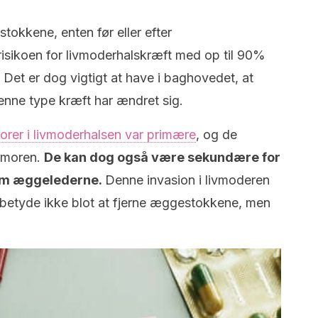
okkene, enten før eller efter
isikoen for livmoderhalskræft med op til 90%
. Det er dog vigtigt at have i baghovedet, at
enne type kræft har ændret sig.
orer i livmoderhalsen var primære
, og de
tumoren.
De kan dog også være sekundære for
som æggelederne.
Denne invasion i livmoderen
 betyde ikke blot at fjerne æggestokkene, men