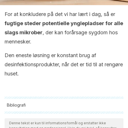
For at konkludere på det vi har lært i dag, så er
fugtige steder potentielle ynglepladser for alle
slags mikrober
, der kan forårsage sygdom hos
mennesker.
Den eneste løsning er konstant brug af
desinfektionsprodukter, når det er tid til at rengøre
huset.
Bibliografi
Alle citerede kilder blev grundigt gennemgået af vores team
for at sikre deres kvalitet, pålidelighed, aktualitet og validitet.
Denne tekst er kun til informationsformål og erstatter ikke