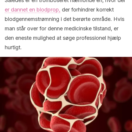
Således er en tromboseret hæmoride en, hvor der
er dannet en blodprop,
der forhindrer korrekt
blodgennemstrømning i det berørte område. Hvis
man står over for denne medicinske tilstand, er
den eneste mulighed at søge professionel hjælp
hurtigt.