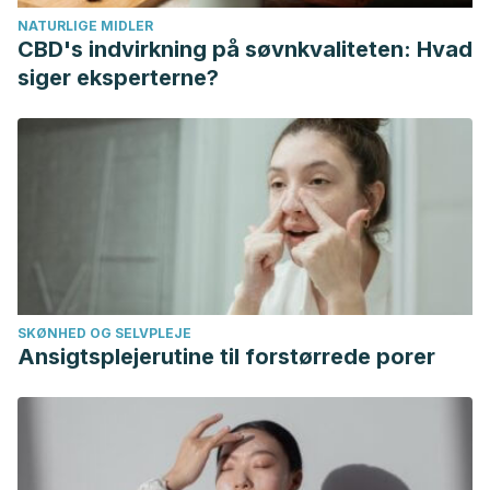
Cirugía Colorrectal. Recogido a 13 de febrero en
NATURLIGE MIDLER
http://www.lashemorroides.mx/las-hemorroides/trombosis-
CBD's indvirkning på søvnkvaliteten: Hvad
hemorroidal
siger eksperterne?
Hemorroides, Mayo Clinic. Recogido a 13 de febrero en
https://www.mayoclinic.org/es-es/diseases-
conditions/hemorrhoids/symptoms-causes/syc-20360268
Hemorroides trombosadas, Health Library. Recogido a 13
de febrero en
https://myhealth.ucsd.edu/Spanish/RelatedItems/3,85294
SKØNHED OG SELVPLEJE
Ansigtsplejerutine til forstørrede porer