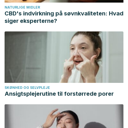
Marcotullio, D., Magliulo, G., & Pezone, T. (2002). Reinke’s
NATURLIGE MIDLER
edema and risk factors: Clinical and histopathologic
CBD's indvirkning på søvnkvaliteten: Hvad
aspects.
American Journal of Otolaryngology
, 23(2), 81–84.
siger eksperterne?
Available at:
https://doi.org/10.1053/ajot.2002.30961.
Accessed 07/05/2020.
Flores-Villegas, B., Flores-Lazcano, I., & de Lourdes
Lazcano-Mendoza, M. (2014). Edema. Enfoque
clínico.
Medicina interna de México
,
30
(1), 51-55. Available
at:
https://www.medigraphic.com/pdfs/medintmex/mim-
2014/mim141g.pdf
. Accessed 07/05/2020.
Fundación Española del Corazón (2014). Soluciona la
SKØNHED OG SELVPLEJE
retención de líquidos. Available at:
Ansigtsplejerutine til forstørrede porer
https://fundaciondelcorazon.com/blog-impulso-vital/2649-
soluciona-la-retencion-de-liquidos.html
. Accessed
07/05/2020.
Romero, C. E. (2013). Disminución del consumo de sal en la