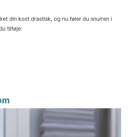
t din kost drastisk, og nu føler du snurren i
u tilføje:
om