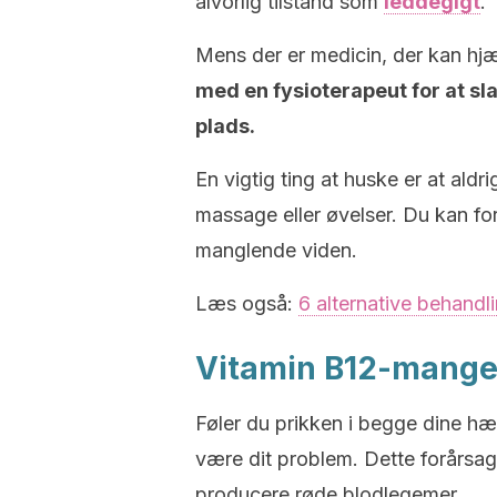
alvorlig tilstand som
leddegigt
.
Mens der er medicin, der kan hj
med en fysioterapeut for at sl
plads.
En vigtig ting at huske er at ald
massage eller øvelser. Du kan fo
manglende viden.
Læs også:
6 alternative behandli
Vitamin B12-mange
Føler du prikken i begge dine h
være dit problem. Dette forårsa
producere røde blodlegemer.