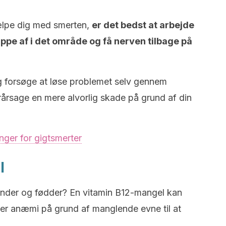
ælpe dig med smerten,
er det bedst at arbejde
appe af i det område og få nerven tilbage på
rig forsøge at løse problemet selv gennem
rårsage en mere alvorlig skade på grund af din
nger for gigtsmerter
l
ænder og fødder? En vitamin B12-mangel kan
ger anæmi på grund af manglende evne til at