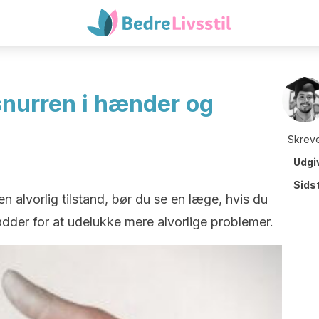
snurren i hænder og
Skreve
Udgi
Sids
n alvorlig tilstand, bør du se en læge, hvis du
dder for at udelukke mere alvorlige problemer.