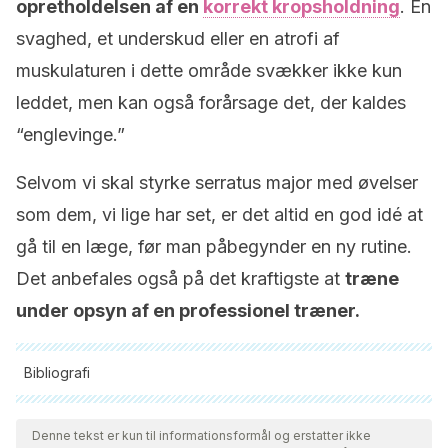
opretholdelsen af en
korrekt kropsholdning
. En
svaghed, et underskud eller en atrofi af
muskulaturen i dette område svækker ikke kun
leddet, men kan også forårsage det, der kaldes
“englevinge.”
Selvom vi skal styrke serratus major med øvelser
som dem, vi lige har set, er det altid en god idé at
gå til en læge, før man påbegynder en ny rutine.
Det anbefales også på det kraftigste at
træne
under opsyn af en professionel træner.
Bibliografi
Alle citerede kilder blev grundigt gennemgået af vores team
for at sikre deres kvalitet, pålidelighed, aktualitet og validitet.
Denne tekst er kun til informationsformål og erstatter ikke