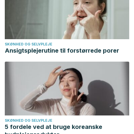
alada, ¿una entidad del área quirúrgica?
Revista Española
de Anestesiología y Reanimación,
vol. 60(10), pp. 584-588.
https://www.sciencedirect.com/science/article/abs/pii/S00
Palma, F., Cifre, M., Clemo I., et al (2021). Activación de los
músculos escapulohumerales superficiales en tres planos
SKØNHED OG SELVPLEJE
distintos de elevación del hombro.
Journ. M. Health
, vol.
Ansigtsplejerutine til forstørrede porer
18(2), pp. 52-25.
http://jmh.cl/index.php/jmh/article/view/122
SKØNHED OG SELVPLEJE
5 fordele ved at bruge koreanske