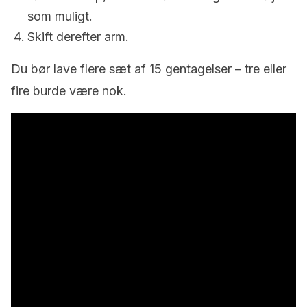
som muligt.
Skift derefter arm.
Du bør lave flere sæt af 15 gentagelser – tre eller
fire burde være nok.