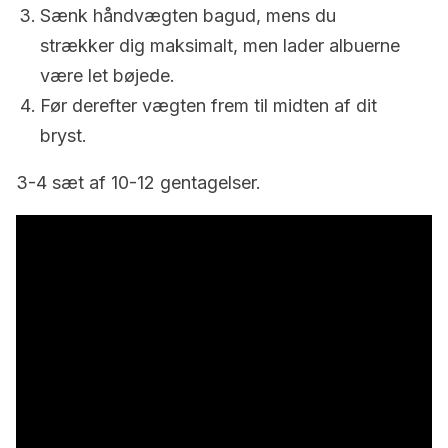
Sænk håndvægten bagud, mens du
strækker dig maksimalt, men lader albuerne
være let bøjede.
Før derefter vægten frem til midten af dit
bryst.
3-4 sæt af 10-12 gentagelser.