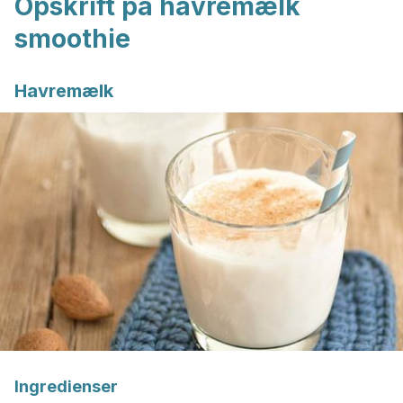
Opskrift på havremælk
smoothie
Havremælk
Ingredienser