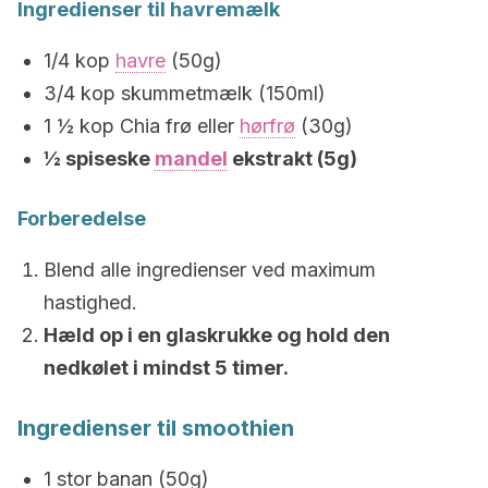
Ingredienser til havremælk
1/4 kop
havre
(50g)
3/4 kop skummetmælk (150ml)
1 ½ kop Chia frø eller
hørfrø
(30g)
½ spiseske
mandel
ekstrakt (5g)
Forberedelse
Blend alle ingredienser ved maximum
hastighed.
Hæld op i en glaskrukke og hold den
nedkølet i mindst 5 timer.
Ingredienser til smoothien
1 stor banan (50g)