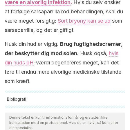
være en alvorlig infektion
.
Hvis du selv ønsker
at forfølge sarsaparrilla rod behandlingen, skal du
være meget forsigtig:
Sort bryony kan se ud
som
sarsaparrilla, og det er giftigt.
Husk din hud er vigtig.
Brug fugtighedscremer,
der beskytter dig mod solen.
Husk også,
hvis
din huds pH
-værdi degenereres meget, kan det
føre til endnu mere alvorlige medicinske tilstande
som kræft.
Bibliografi
Alle citerede kilder blev grundigt gennemgået af vores team
for at sikre deres kvalitet, pålidelighed, aktualitet og validitet.
Denne tekst er kun til informationsformål og erstatter ikke
konsultation med en professionel. Hvis du er i tvivl, så konsulter
Bibliografien i denne artikel blev betragtet som pålidelig og af
din specialist.