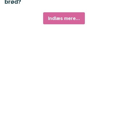
brød?
Indlæs mere...