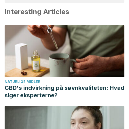
akademisk eller videnskabelig nøjagtighed.
Interesting Articles
Amira, S., Dade, M., Schinella, G., & Ríos, J. L. (2012). Anti-
inflammatory, anti-oxidant, and apoptotic activities of four
plant species used in folk medicine in the Mediterranean
basin. Pakistan Journal of Pharmaceutical Sciences.
Demo, A., Petrakis, C., Kefalas, P., & Boskou, D. (1998).
Nutrient antioxidants in some herbs and Mediterranean
plant leaves.
Food Research International
,
31
(5), 351–354.
Langley, R. G. B., Krueger, G. G., & Griffiths, C. E. M. (2005).
Psoriasis: Epidemiology, clinical features, and quality of life.
NATURLIGE MIDLER
In Annals of the Rheumatic Diseases.
CBD's indvirkning på søvnkvaliteten: Hvad
siger eksperterne?