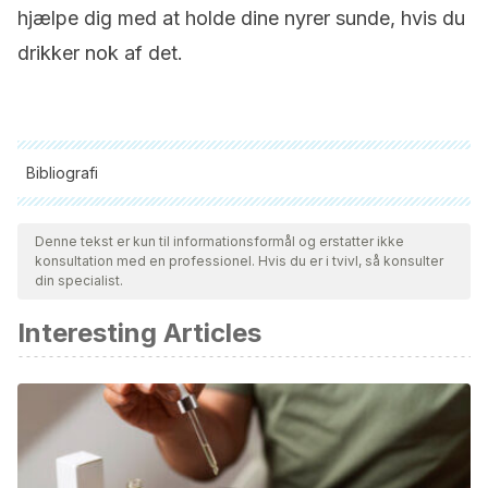
hjælpe dig med at holde dine nyrer sunde, hvis du
drikker nok af det.
Bibliografi
Alle citerede kilder blev grundigt gennemgået af vores team
for at sikre deres kvalitet, pålidelighed, aktualitet og validitet.
Denne tekst er kun til informationsformål og erstatter ikke
konsultation med en professionel. Hvis du er i tvivl, så konsulter
Bibliografien i denne artikel blev betragtet som pålidelig og af
din specialist.
akademisk eller videnskabelig nøjagtighed.
Interesting Articles
National Kidney and Urologic Diseases Information
Clearinghouse. (2009). Los riñones y cómo funcionan.
National Institute of Health.
https://doi.org/10.1371/journal.pcbi.1004171
Escuela de Medicina. (1997). DIABETES MELLITUS :
Definición y Etiopatogenia. Diabetes Mellitus:Definicion Y