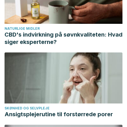
Etiopatogenia.
https://doi.org/rn2008252
[pii]
kidneyurology. (2001). Los Riñones y su Funcionamiento.
Fundación Norteamericana de Riñón y Urología.
NATURLIGE MIDLER
https://doi.org/10.1073/pnas.1610617114
CBD's indvirkning på søvnkvaliteten: Hvad
Rydén, Lars Standl, E., Betteridge, J., de Boer, M.-J.,
siger eksperterne?
Cosentino, F. F., Jönsson, B., Laakso, M., … Priori, S.
(2007). Guías de práctica clínica sobre diabetes ,
prediabetes y enfermedades cardiovasculares : versión
resumida. Revista Española de Cardiología.
https://doi.org/10.1016/S0300-8932
(07)75070-4
Hemstreet, G. P. (2012). Sistemas renal y urinario.
Enciclopedia De Salud Y Seguridad En El Trabajo.
https://doi.org/S0014-5793
(00)01618-5 [pii]
SKØNHED OG SELVPLEJE
Ansigtsplejerutine til forstørrede porer