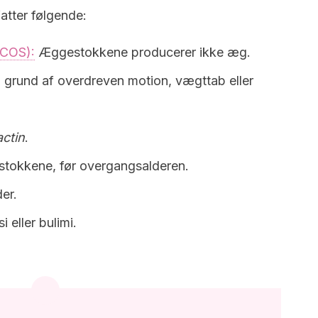
atter følgende:
PCOS):
Æggestokkene producerer ikke æg.
grund af overdreven motion, vægttab eller
actin
.
gestokkene, før overgangsalderen.
er.
 eller bulimi.