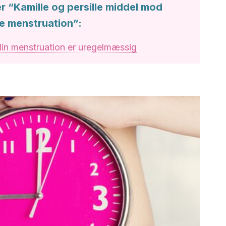
r “Kamille og persille middel mod
e menstruation”:
 din menstruation er uregelmæssig