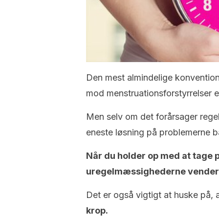
Den mest almindelige konvention
mod menstruationsforstyrrelser er
Men selv om det forårsager rege
eneste løsning på problemerne 
Når du holder op med at tage p-p
uregelmæssighederne vender 
Det er også vigtigt at huske på, a
krop.