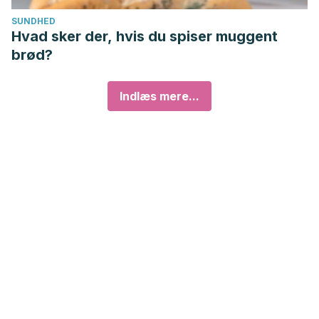
SUNDHED
Hvad sker der, hvis du spiser muggent
brød?
Indlæs mere...