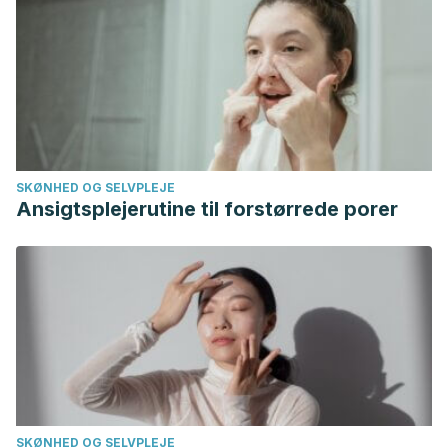
2691.
https://www.ncbi.nlm.nih.gov/pmc/articles/PMC9455928/
Milk facts. (s.f.).
Yogur production
. Cornell University.
Department of Food Sciences. Consultado el 21 de agosto
de 2024.
http://www.milkfacts.info
Real Decreto 179/2003, de 14 de febrero, por el que se
aprueba la norma de calidad para el yogur o yoghourt.
SKØNHED OG SELVPLEJE
Boletín Oficial del Estado, 42
, de 18 de febrero de 2003.
Ansigtsplejerutine til forstørrede porer
Pgs 6448-6450.
https://www.boe.es/buscar/doc.php?
id=BOE-A-2003-3273
SKØNHED OG SELVPLEJE