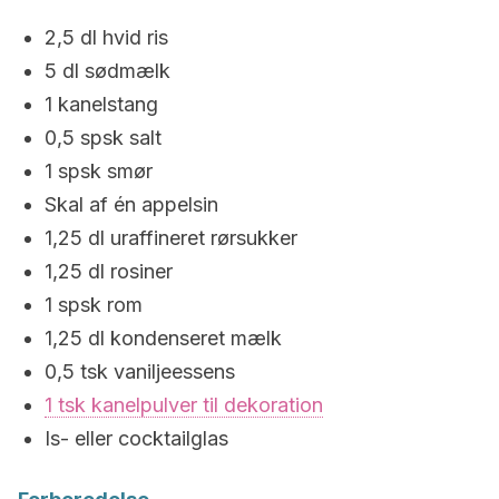
2,5 dl
hvid ris
5 dl
sødmælk
1 kanelstang
0,5 spsk salt
1 spsk smør
Skal af én appelsin
1,25 dl
uraffineret rørsukker
1,25 dl
rosiner
1 spsk rom
1,25 dl
kondenseret mælk
0,5 tsk vaniljeessens
1 tsk kanelpulver til dekoration
Is- eller cocktailglas