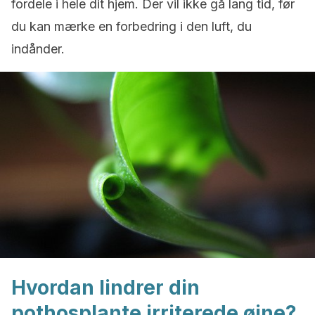
fordele i hele dit hjem. Der vil ikke gå lang tid, før
du kan mærke en forbedring i den luft, du
indånder.
Hvordan lindrer din
pothosplante irriterede øjne?