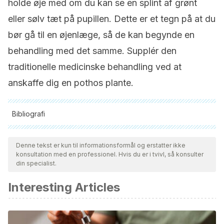
holde øje med om du kan se en splint af grønt
eller sølv tæt på pupillen. Dette er et tegn på at du
bør gå til en øjenlæge, så de kan begynde en
behandling med det samme. Supplér den
traditionelle medicinske behandling ved at
anskaffe dig en pothos plante.
Bibliografi
Alle citerede kilder blev grundigt gennemgået af vores team
for at sikre deres kvalitet, pålidelighed, aktualitet og validitet.
Denne tekst er kun til informationsformål og erstatter ikke
konsultation med en professionel. Hvis du er i tvivl, så konsulter
Bibliografien i denne artikel blev betragtet som pålidelig og af
din specialist.
akademisk eller videnskabelig nøjagtighed.
Interesting Articles
J Hazard Mater. Xu Z, Wang L, Hou H. Department of
Environmental Science and Engineering, Beijing University
of Chemical Technology, China. Formaldehyde removal by