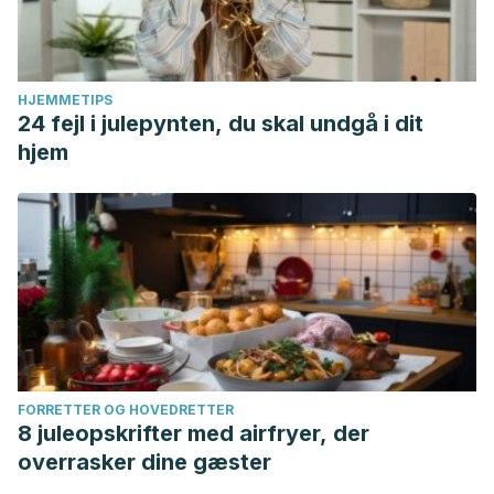
546X2013000100008
Soza Pineda, Norma Irene, Prata, Pedro Reginaldo dos
Santos, Alves Cardoso, Maria Regina, Rocha, Gisele
HJEMMETIPS
Olímpio da, Alves Ferreira Amorín, Leila Denise, de Miranda
24 fejl i julepynten, du skal undgå i dit
Esquivel, Renata, Silva de Carvalho, Fabiana, & Lima
hjem
Barreto, Mauricio. (2017). FORMALDEHÍDO EN VIVIENDAS
URBANAS EN SALVADOR, BAHÍA – BRASIL.
Revista
internacional de contaminación ambiental
,
33
(2), 183-
197.
https://dx.doi.org/10.20937/rica.2017.33.02.01
Rosany Bochner, Elba Regina Sampaio de Lemos (2017).
Plantas tóxicas en espacios escolares infantiles: del riesgo
a la información. Journal Health NPEPS.
https://periodicos.unemat.br/index.php/jhnpeps/article/view/1
FORRETTER OG HOVEDRETTER
8 juleopskrifter med airfryer, der
overrasker dine gæster