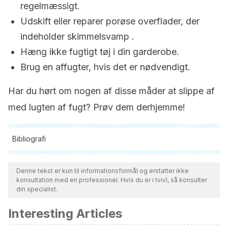
regelmæssigt.
Udskift eller reparer porøse overflader, der
indeholder skimmelsvamp .
Hæng ikke fugtigt tøj i din garderobe.
Brug en affugter, hvis det er nødvendigt.
Har du hørt om nogen af ​​disse måder at slippe af
med lugten af fugt? Prøv dem derhjemme!
Bibliografi
Alle citerede kilder blev grundigt gennemgået af vores team
for at sikre deres kvalitet, pålidelighed, aktualitet og validitet.
Denne tekst er kun til informationsformål og erstatter ikke
konsultation med en professionel. Hvis du er i tvivl, så konsulter
Bibliografien i denne artikel blev betragtet som pålidelig og af
din specialist.
akademisk eller videnskabelig nøjagtighed.
Interesting Articles
WebMD. Cinnamon.
https://www.webmd.com/diet/ss/slideshow-cinnamon