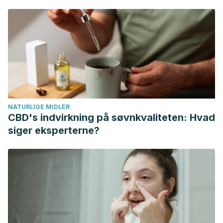
WebMD. Coffee.
https://www.webmd.com/diet/video/truth-
about-coffee
Viuda-Martos, M., Ruiz-Navajas, Y., Fernández-López, J., &
Perez-Álvarez, J. (2008). Antibacterial activity of lemon
(Citrus lemon L.), mandarin (Citrus reticulata L.), grapefruit
(Citrus paradisi L.) and orange (Citrus sinensis L.) essential
oils. Journal of Food Safety.
https://doi.org/10.1111/j.1745-
NATURLIGE MIDLER
4565.2008.00131.x
CBD's indvirkning på søvnkvaliteten: Hvad
Dhanavade, M., Jalkute, C., … J. G.-B. J. of, & 2011, U. (2011).
siger eksperterne?
Study antimicrobial activity of lemon (Citrus lemon L.) peel
extract. British Journal of Pharmacology and Toxicology.
https://doi.org/10.1002/ajp.21003