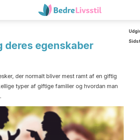
Udgi
Sids
og deres egenskaber
esker, der normalt bliver mest ramt af en giftig
ellige typer af giftige familier og hvordan man
.