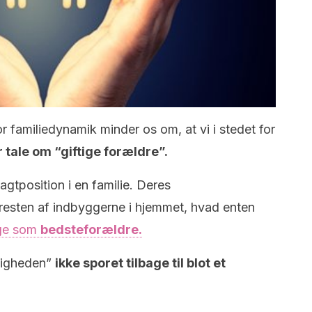
 familiedynamik minder os om, at vi i stedet for
 tale om “giftige forældre”.
tposition i en familie. Deres
 resten af ​​indbyggerne i hjemmet, hvad enten
nge som
bedsteforældre.
ftigheden”
ikke sporet tilbage til blot et