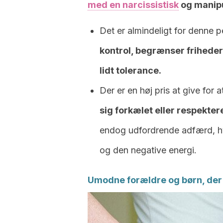
med en narcissistisk
og manipul
Det er almindeligt for denne p
kontrol, begrænser frihede
lidt tolerance.
Der er en høj pris at give for
sig forkælet eller respektere
endog udfordrende adfærd, hvi
og den negative energi.
Umodne forældre og børn, der 