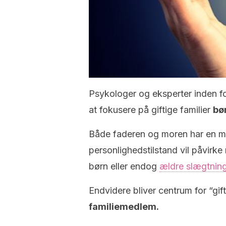
Psykologer og eksperter inden for
at fokusere på giftige familier
bør
Både faderen og moren har en mag
personlighedstilstand vil påvirke
børn eller endog
ældre slægtni
Endvidere bliver centrum for “gi
familiemedlem.