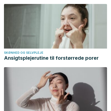
https://doi.org/10.1016/j.clindermatol.2008.01.008
SKØNHED OG SELVPLEJE
Ansigtsplejerutine til forstørrede porer