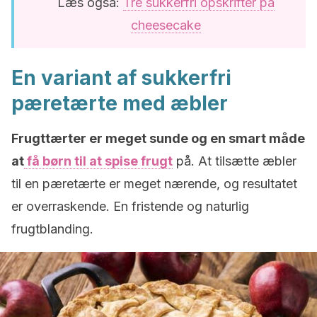
Læs også:
Tre sukkerfri opskrifter på
cheesecake
En variant af sukkerfri
pæretærte med æbler
Frugttærter er meget sunde og en smart måde
at
få børn til at spise frugt
på. At tilsætte æbler
til en pæretærte er meget nærende, og resultatet
er overraskende. En fristende og naturlig
frugtblanding.