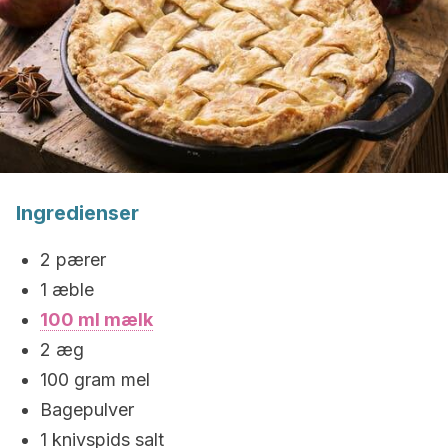
Ingredienser
2 pærer
1 æble
100 ml mælk
2 æg
100 gram mel
Bagepulver
1 knivspids salt