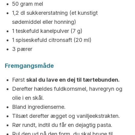
50 gram mel
1,2 dl sukkererstatning (et kunstigt
sødemiddel eller honning)
1 teskefuld kanelpulver (7 g)
1 spiseskefuld citronsaft (20 ml)
3 pærer
Fremgangsmåde
Først
skal du lave en dej til tærtebunden.
Derefter hældes fuldkornsmel, havregryn og
olie i en skål.
Bland ingredienserne.
Tilsæt derefter ægget og vaniljeekstrakten.
Rør rundt, indtil du får en dejagtig pasta.
Rul den ud på den form, du skal bruge til