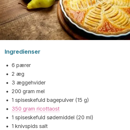
Ingredienser
6 pærer
2 æg
3 æggehvider
200 gram mel
1 spiseskefuld bagepulver (15 g)
350 gram ricottaost
1 spiseskefuld sødemiddel (20 ml)
1 knivspids salt