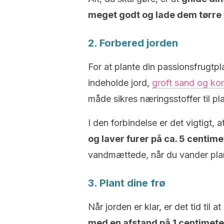
meget godt og lade dem tørre
2. Forbered jorden
For at plante din passionsfrugtpl
indeholde jord,
groft sand og k
måde sikres næringsstoffer til p
I den forbindelse er det vigtigt, 
og laver furer på ca. 5 centime
vandmættede, når du vander pla
3. Plant dine frø
Når jorden er klar, er det tid til a
med en afstand på 1 centimet