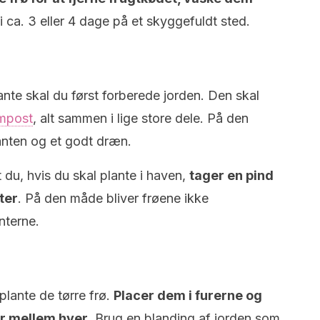
i ca. 3 eller 4 dage på et skyggefuldt sted.
ante skal du først forberede jorden. Den skal
ompost
, alt sammen i lige store dele. På den
lanten og et godt dræn.
at du, hvis du skal plante i haven,
tager en pind
ter
. På den måde bliver frøene ikke
nterne.
t plante de tørre frø.
Placer dem i furerne og
er mellem hver
. Brug en blanding af jorden som