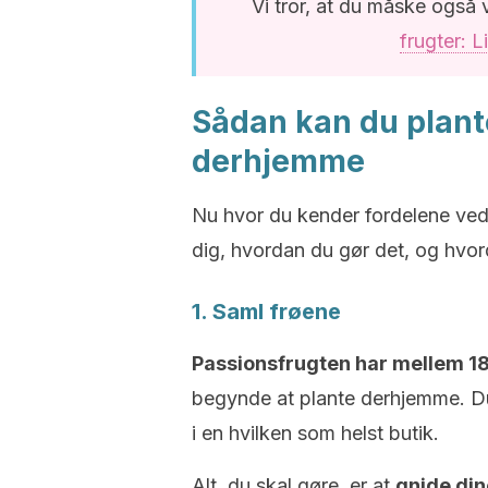
Vi tror, at du måske også 
frugter: L
Sådan kan du plant
derhjemme
Nu hvor du kender fordelene ved 
dig, hvordan du gør det, og hvor
1. Saml frøene
Passionsfrugten har mellem 18
begynde at plante derhjemme. Du
i en hvilken som helst butik.
Alt, du skal gøre, er at
gnide din