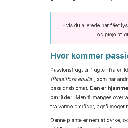
Hvis du allerede har fået ly
og pleje af d
Hvor kommer passio
Passionsfrugt er frugten fra en k
(Passiflora edulis
)
,
som har andre
passionsblomst.
Den er hjemmeh
områder
. Men til manges overr
fra varme områder, også meget m
Denne plante er nem at dyrke, o