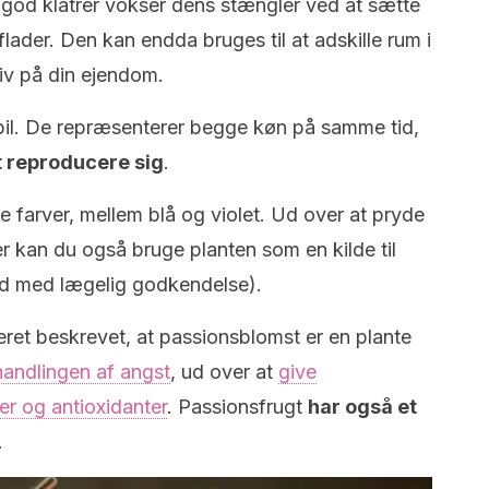
 god klatrer vokser dens stængler ved at sætte
flader. Den kan endda bruges til at adskille rum i
tliv på din ejendom.
pil. De repræsenterer begge køn på samme tid,
t reproducere sig
.
farver, mellem blå og violet. Ud over at pryde
er kan du også bruge planten som en kilde til
ltid med lægelig godkendelse).
eret beskrevet, at passionsblomst er en plante
andlingen af angst
, ud over at
give
er og antioxidanter
. Passionsfrugt
har også et
.