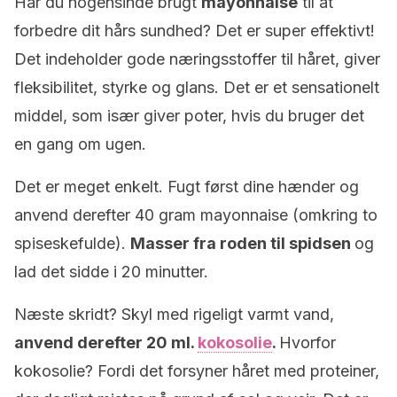
Har du nogensinde brugt
mayonnaise
til at
forbedre dit hårs sundhed? Det er super effektivt!
Det indeholder gode næringsstoffer til håret, giver
fleksibilitet, styrke og glans. Det er et sensationelt
middel, som især giver poter, hvis du bruger det
en gang om ugen.
Det er meget enkelt. Fugt først dine hænder og
anvend derefter 40 gram mayonnaise (omkring to
spiseskefulde).
Masser fra roden til spidsen
og
lad det sidde i 20 minutter.
Næste skridt? Skyl med rigeligt varmt vand,
anvend derefter 20 ml.
kokosolie
.
Hvorfor
kokosolie? Fordi det forsyner håret med proteiner,