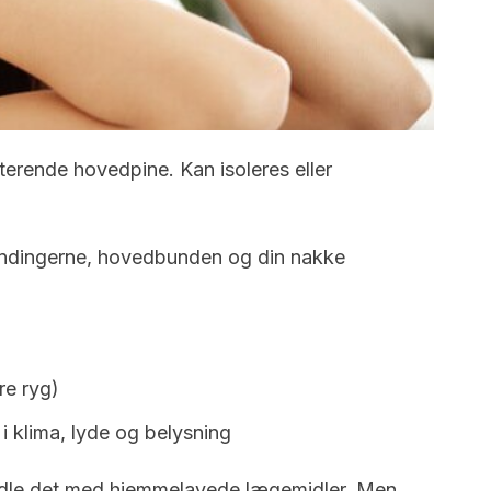
rriterende hovedpine. Kan isoleres eller
indingerne, hovedbunden og din nakke
re ryg)
 klima, lyde og belysning
andle det med hjemmelavede lægemidler. Men