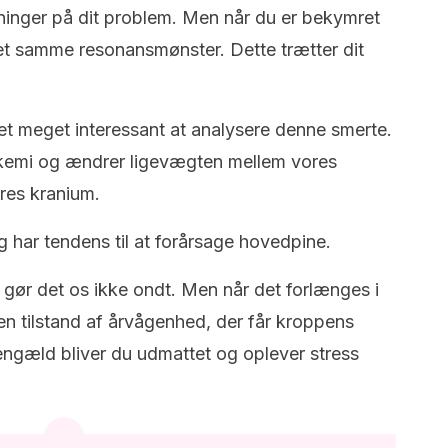
øsninger på dit problem. Men når du er bekymret
det samme resonansmønster. Dette trætter dit
et meget interessant at analysere denne smerte.
s kemi og ændrer ligevægten mellem vores
ores kranium.
har tendens til at forårsage hovedpine.
gt, gør det os ikke ondt. Men når det forlænges i
i en tilstand af årvågenhed, der får kroppens
 gengæld bliver du udmattet og oplever stress