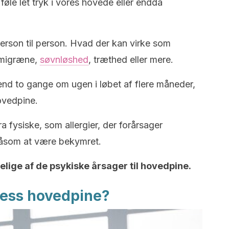
 føle let tryk i vores hovede eller endda
person til person. Hvad der kan virke som
l migræne,
søvnløshed
, træthed eller mere.
nd to gange om ugen i løbet af flere måneder,
ovedpine.
a fysiske, som allergier, der forårsager
 såsom at være bekymret.
elige af de psykiske årsager til hovedpine.
ress hovedpine?