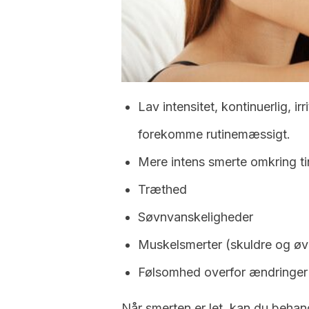
Lav intensitet, kontinuerlig, i
forekomme rutinemæssigt.
Mere intens smerte omkring t
Træthed
Søvnvanskeligheder
Muskelsmerter (skuldre og øv
Følsomhed overfor ændringer i
Når smerten er let, kan du beh