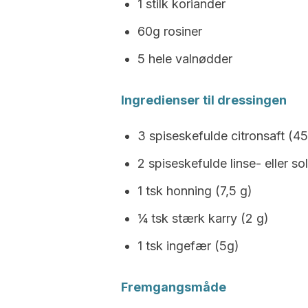
1 stilk koriander
60g rosiner
5 hele valnødder
Ingredienser til dressingen
3 spiseskefulde citronsaft (45
2 spiseskefulde linse- eller so
1 tsk honning (7,5 g)
¼ tsk stærk karry (2 g)
1 tsk ingefær (5g)
Fremgangsmåde