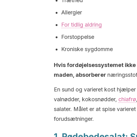
Træthed
Allergier
For tidlig aldring
Forstoppelse
Kroniske sygdomme
Hvis fordøjelsessystemet ikke
maden, absorberer
​​næringsst
En sund og varieret kost hjælper
valnødder, kokosnødder,
chiafrø
salater. Målet er at spise varier
forudsætninger.
1. Rødebedesalat: S