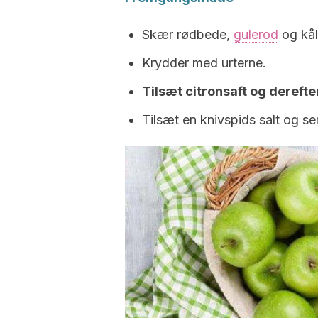
Skær rødbede,
gulerod
og kål
Krydder med urterne.
Tilsæt citronsaft og derefter
Tilsæt en knivspids salt og se