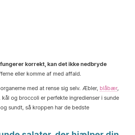
 fungerer korrekt, kan det ikke nedbryde
offerne eller komme af med affald.
 organerne med at rense sig selv. Æbler,
blåbær
,
, kål og broccoli er perfekte ingredienser i sunde
et og sundt, så kroppen har de bedste
unde salater, der hjælper din