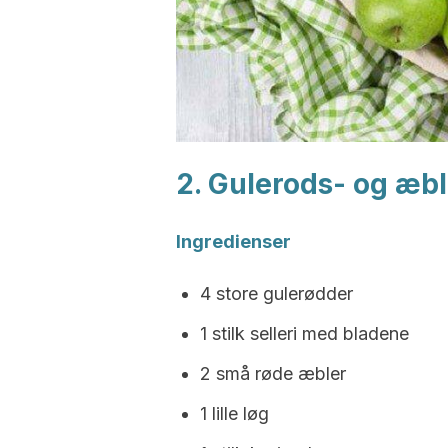
2. Gulerods- og æbl
Ingredienser
4 store gulerødder
1 stilk selleri med bladene
2 små røde æbler
1 lille løg