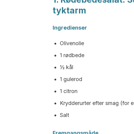
tyktarm
Ingredienser
Olivenolie
1 rødbede
½ kål
1 gulerod
1 citron
Krydderurter efter smag (for e
Salt
Fremgangsmåde