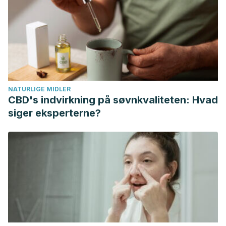
Stollery, N. (2013). Hair loss. The Practitioner.
Paus, R., Haslam, I. S., Sharov, A. A., & Botchkarev, V. A.
(2013). Pathobiology of chemotherapy-induced hair loss.
The Lancet Oncology.
https://doi.org/10.1016/S1470-
2045
(12)70553-3
Mounsey, A. L., & Reed, S. W. (2009). Diagnosing and
NATURLIGE MIDLER
treating hair loss. American Family Physician.
CBD's indvirkning på søvnkvaliteten: Hvad
Harrison, S., & Bergfeld, W. (2009). Diffuse hair loss: Its
siger eksperterne?
triggers and management. Cleveland Clinic Journal of
Medicine.
https://doi.org/10.3949/ccjm.76a.08080