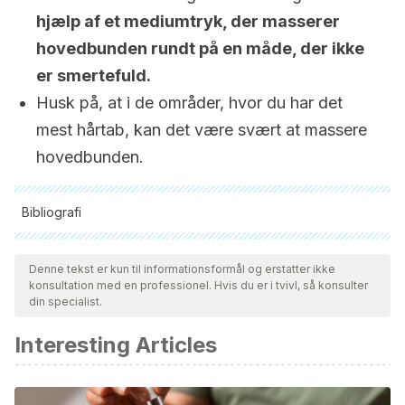
hjælp af et mediumtryk, der masserer
hovedbunden rundt på en måde, der ikke
er smertefuld.
Husk på, at i de områder, hvor du har det
mest hårtab, kan det være svært at massere
hovedbunden.
Bibliografi
Alle citerede kilder blev grundigt gennemgået af vores team
for at sikre deres kvalitet, pålidelighed, aktualitet og validitet.
Denne tekst er kun til informationsformål og erstatter ikke
konsultation med en professionel. Hvis du er i tvivl, så konsulter
Bibliografien i denne artikel blev betragtet som pålidelig og af
din specialist.
akademisk eller videnskabelig nøjagtighed.
Interesting Articles
Harfmann, K. L., & Bechtel, M. A. (2015). Hair loss in women.
Clinical Obstetrics and Gynecology.
https://doi.org/10.1097/GRF.0000000000000081