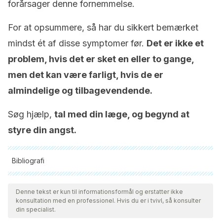
forårsager denne fornemmelse.
For at opsummere, så har du sikkert bemærket
mindst ét af disse symptomer før.
Det er ikke et
problem, hvis det er sket en eller to gange,
men det kan være farligt, hvis de er
almindelige og tilbagevendende.
Søg hjælp,
tal med din læge, og begynd at
styre din angst.
Bibliografi
Alle citerede kilder blev grundigt gennemgået af vores team
for at sikre deres kvalitet, pålidelighed, aktualitet og validitet.
Denne tekst er kun til informationsformål og erstatter ikke
konsultation med en professionel. Hvis du er i tvivl, så konsulter
Bibliografien i denne artikel blev betragtet som pålidelig og af
din specialist.
akademisk eller videnskabelig nøjagtighed.