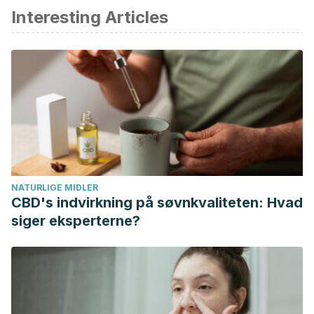
Interesting Articles
Gray, J. A. (1985). The neuropsychology of anxiety.
Issues
in Mental Health Nursing
,
7
(1–4), 201–228.
https://doi.org/10.3109/01612848509009455
Keil V, Hepach R, Vierrath S, Caffier D, Tuschen-Caffier B,
Klein C, et al. Children with social anxiety disorder show
blunted pupillary reactivity and altered eye contact
processing in response to emotional faces: Insights from
pupillometry and eye movements. J Anxiety Disord. 2018;
Martínez Lemus H, Núñez Orozco L. Manifestaciones
NATURLIGE MIDLER
pseudoneurológicas de los trastornos somatomorfos. Rev
CBD's indvirkning på søvnkvaliteten: Hvad
Mex Neurocienc. 2005;
siger eksperterne?
Lai HH, Rawal A, Shen B, Vetter J. The Relationship
Between Anxiety and Overactive Bladder or Urinary
Incontinence Symptoms in the Clinical Population.
Urology
.
2016;98:50–57. doi:10.1016/j.urology.2016.07.013