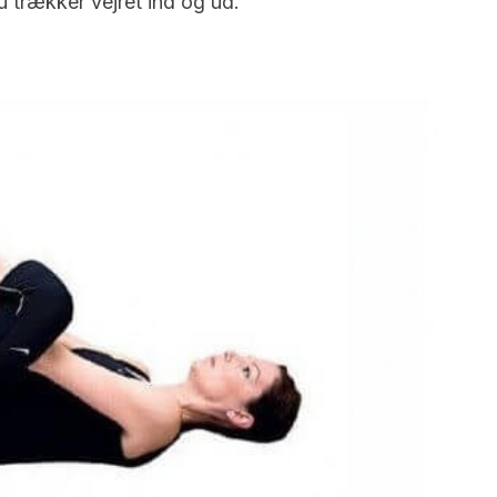
u trækker vejret ind og ud.