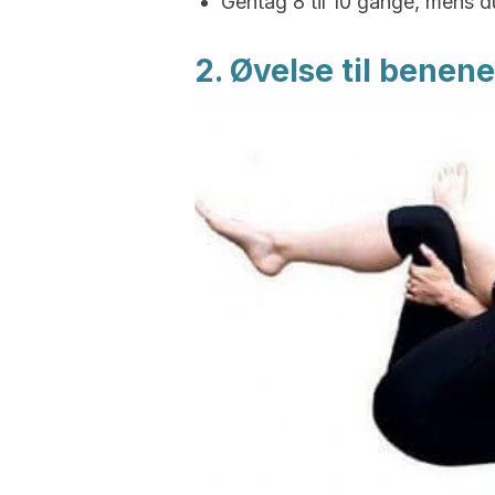
Gentag 8 til 10 gange, mens d
2. Øvelse til benene