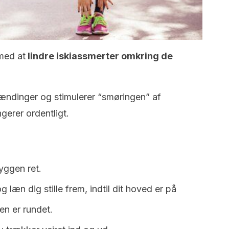
med at
lindre iskiassmerter omkring de
ndinger og stimulerer “smøringen” af
gerer ordentligt.
yggen ret.
 læn dig stille frem, indtil dit hoved er på
n er rundet.