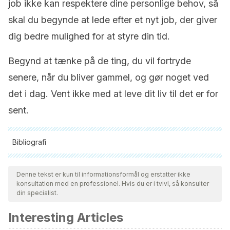
job ikke kan respektere dine personlige behov, så
skal du begynde at lede efter et nyt job, der giver
dig bedre mulighed for at styre din tid.
Begynd at tænke på de ting, du vil fortryde
senere, når du bliver gammel, og gør noget ved
det i dag. Vent ikke med at leve dit liv til det er for
sent.
Bibliografi
Alle citerede kilder blev grundigt gennemgået af vores team
for at sikre deres kvalitet, pålidelighed, aktualitet og validitet.
Denne tekst er kun til informationsformål og erstatter ikke
konsultation med en professionel. Hvis du er i tvivl, så konsulter
Bibliografien i denne artikel blev betragtet som pålidelig og af
din specialist.
akademisk eller videnskabelig nøjagtighed.
Interesting Articles
Azzarelli, K. K. (2016). Rethinking happiness: using your