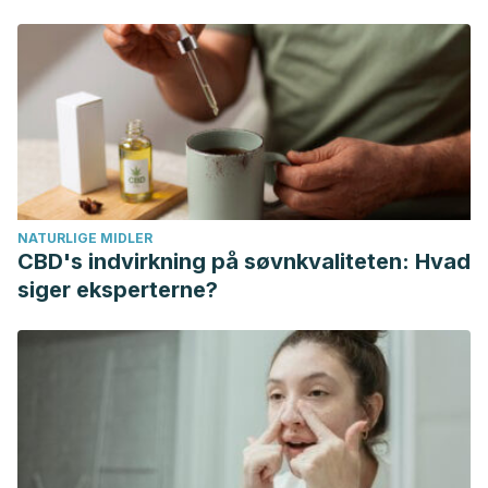
power for purposea.
Annals of the New York Academy of
Sciences, 1384
(1), 32–35.
https://doi.org/10.1111/nyas.13149
Johnson, B. T., & Acabchuk, R. L. (2018). What are the keys
to a longer, happier life? Answers from five decades of
health psychology research.
Social Science & Medicine,
196
, 218–226.
https://doi.org/10.1016/j.socscimed.2017.11.001
;
texto completo
Lee, M.-A., & Kawachi, I. (2019). The keys to happiness:
NATURLIGE MIDLER
Associations between personal values regarding core life
CBD's indvirkning på søvnkvaliteten: Hvad
domains and happiness in South Korea.
PLoS One, 14
(1),
siger eksperterne?
e0209821.
https://doi.org/10.1371/journal.pone.0209821