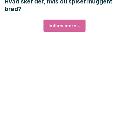
Hvad sker der, hvis du spiser muggent
brød?
Indlæs mere...