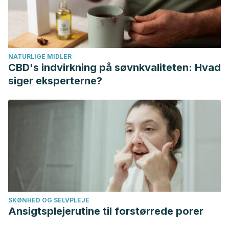
(n.d.). Retrieved May 19, 2021, from
https://fapap.es/articulo/269/queratolisis-punctata-
conocer-es-diagnosticar
NATURLIGE MIDLER
CBD's indvirkning på søvnkvaliteten: Hvad
siger eksperterne?
SKØNHED OG SELVPLEJE
Ansigtsplejerutine til forstørrede porer