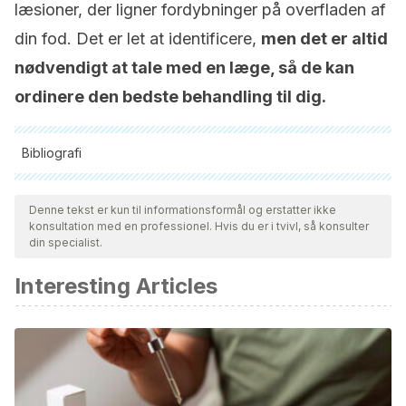
læsioner, der ligner fordybninger på overfladen af
din fod. Det er let at identificere,
men det er altid
nødvendigt at tale med en læge, så de kan
ordinere den bedste behandling til dig.
Bibliografi
Alle citerede kilder blev grundigt gennemgået af vores team
for at sikre deres kvalitet, pålidelighed, aktualitet og validitet.
Denne tekst er kun til informationsformål og erstatter ikke
konsultation med en professionel. Hvis du er i tvivl, så konsulter
Bibliografien i denne artikel blev betragtet som pålidelig og af
din specialist.
akademisk eller videnskabelig nøjagtighed.
Interesting Articles
Queratolisis Punctata. (n.d.). Retrieved May 19, 2021, from
https://seup.org/pdf_public/reuniones/2019/Posters/P_195.pdf
Pitted keratolysis | DermNet NZ. (n.d.). Retrieved May 19,
2021, from https://dermnetnz.org/topics/pitted-keratolysis/
FAPap – Queratolisis-punctata-conocer-es-diagnosticar.