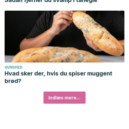
Sådan fjerner du svamp i tånegle
SUNDHED
Hvad sker der, hvis du spiser muggent
brød?
Indlæs mere...