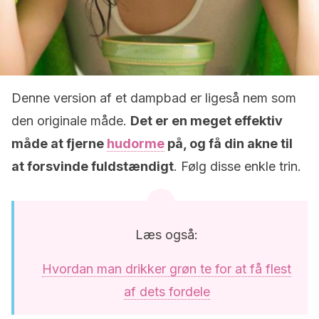
Denne version af et dampbad er ligeså nem som
den originale måde.
Det er en meget effektiv
måde at fjerne
hudorme
på, og få din akne til
at forsvinde fuldstændigt
. Følg disse enkle trin.
Læs også:
Hvordan man drikker grøn te for at få flest
af dets fordele