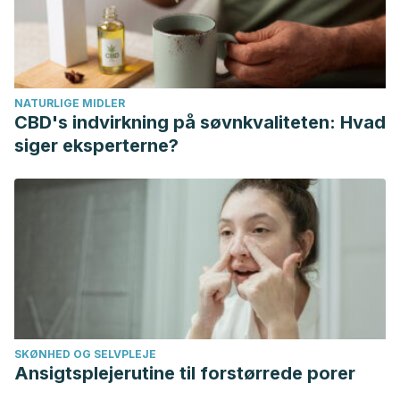
acne vulgaris.
Antioxidants
,
6
(1), 2. Available at:
https://doi.org/10.3390/antiox6010002
. Accessed
11/03/2020.
Williams, L. B., & Haydel, S. E. (2010). Evaluation of the
NATURLIGE MIDLER
medicinal use of clay minerals as antibacterial
CBD's indvirkning på søvnkvaliteten: Hvad
agents.
International geology review
,
52
(7-8), 745-770.
siger eksperterne?
Available at:
https://doi.org/10.1080/00206811003679737
.
Accessed 11/03/2020.
Yagnik, D., Serafin, V., & Shah, A. J. (2018). Antimicrobial
activity of apple cider vinegar against Escherichia coli,
Staphylococcus aureus and Candida albicans;
downregulating cytokine and microbial protein
expression.
Scientific reports
,
8
(1), 1-12. Available at:
https://www.nature.com/articles/s41598-017-18618-x
.
SKØNHED OG SELVPLEJE
Accessed 11/03/2020.
Ansigtsplejerutine til forstørrede porer