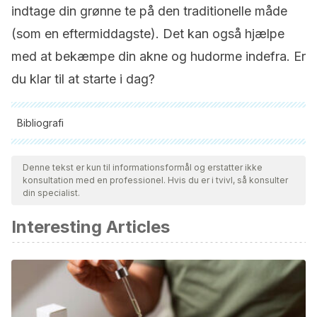
indtage din grønne te på den traditionelle måde
(som en eftermiddagste). Det kan også hjælpe
med at bekæmpe din akne og hudorme indefra. Er
du klar til at starte i dag?
Bibliografi
Alle citerede kilder blev grundigt gennemgået af vores team
for at sikre deres kvalitet, pålidelighed, aktualitet og validitet.
Denne tekst er kun til informationsformål og erstatter ikke
konsultation med en professionel. Hvis du er i tvivl, så konsulter
Bibliografien i denne artikel blev betragtet som pålidelig og af
din specialist.
akademisk eller videnskabelig nøjagtighed.
Interesting Articles
MedlinePlus (2019). Acné. Available at:
https://medlineplus.gov/spanish/acne.html
. Accessed
11/03/2020.
Saric, S., Notay, M., & Sivamani, R. K. (2017). Green tea and
other tea polyphenols: Effects on sebum production and