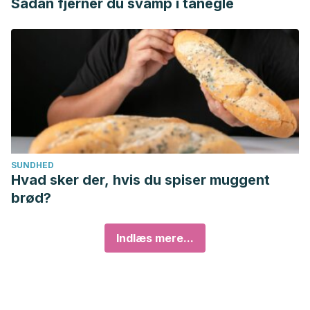
Sådan fjerner du svamp i tånegle
SUNDHED
Hvad sker der, hvis du spiser muggent
brød?
Indlæs mere...