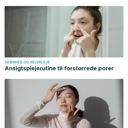
29.
Orozco Mares, I., & Rodriguez Marquez, D. D. (2006).
Prejuicios y actitudes hacia la sexualidad en la vejez.
Psicologia y Ciencia Social.
SKØNHED OG SELVPLEJE
Ansigtsplejerutine til forstørrede porer