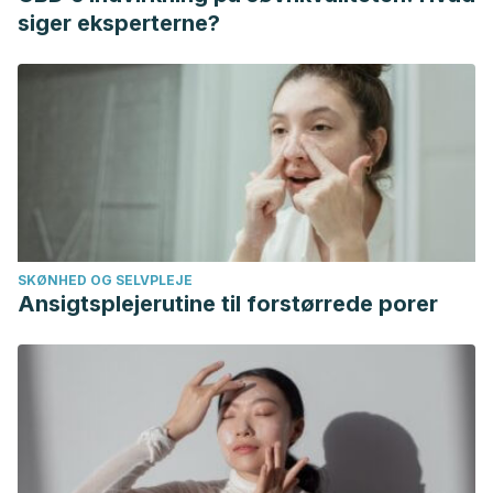
Galdino José Sitonio. (2009). Ressecção alargada para o
siger eksperterne?
adenocarcinoma colorretal localmente invasivo: relato de
caso e revisão da literatura.
Revista Brasileira de
Coloproctologia
,
29
(1), 97-
101.
https://dx.doi.org/10.1590/S0101-98802009000100015
Uribe, J. F., & Gallo, J. F. (2009). Actualización en
hematoespermia.
Revista Urología Colombiana
,
18
(2).
Jenkins, L. C., & Mulhall, J. P. (2015). Delayed orgasm and
anorgasmia.
Fertility and sterility
,
104
(5), 1082–1088.
SKØNHED OG SELVPLEJE
https://doi.org/10.1016/j.fertnstert.2015.09.029
Ansigtsplejerutine til forstørrede porer
Harvard Medical School. Retrograde Ejaculation. (2018).
recuperado el 9 de noviembre de 2020.
https://www.health.harvard.edu/a_to_z/retrograde-
ejaculation-a-to-
z#:~:text=Retrograde%20ejaculation%20is%20when%20the