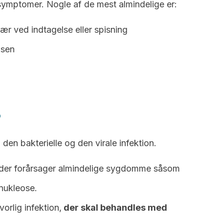
symptomer. Nogle af de mest almindelige er:
ær ved indtagelse eller spisning
lsen
?
: den bakterielle og den virale infektion.
, der forårsager almindelige sygdomme såsom
nukleose.
orlig infektion,
der skal behandles med