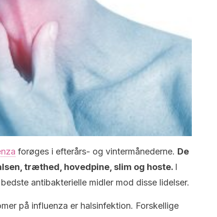
enza
forøges i efterårs- og vintermånederne.
De
lsen, træthed, hovedpine, slim og hoste.
I
edste antibakterielle midler mod disse lidelser.
er på influenza er halsinfektion. Forskellige