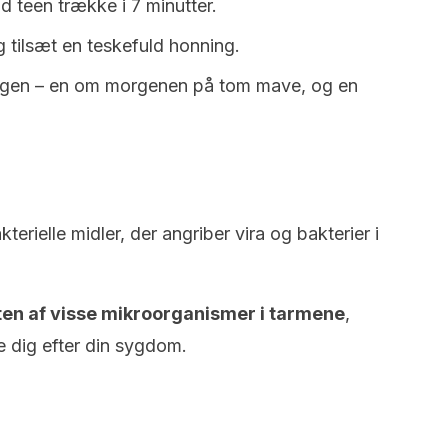
d teen trække i 7 minutter.
g tilsæt en teskefuld honning.
agen – en om morgenen på tom mave, og en
terielle midler, der angriber vira og bakterier i
n af visse mikroorganismer i tarmene
,
e dig efter din sygdom.