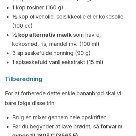
1 kop rosiner (160 g)
½ kop olivenolie, solsikkeolie eller kokosolie
(100 cc)
½ kop alternativ mælk
som havre,
kokosnød, ris, mandel mv. (100 ml)
3 spiseskefulde honning (90 g)
1 spiseskefuld vaniljeekstrakt (15 ml)
Tilberedning
For at forberede dette enkle bananbrød skal vi
bare følge disse trin:
Brug en mixer gennem hele opskriften.
Før du begynder at lave brødet, så
forvarm
ovnen til 180º C (356º F).