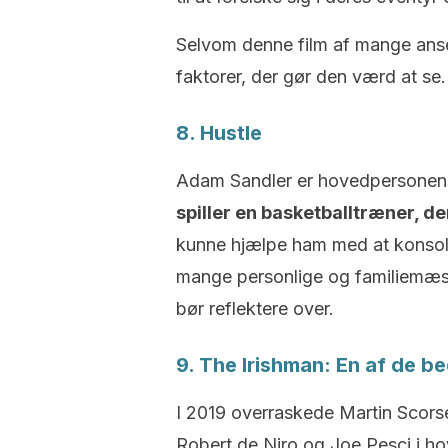
Selvom denne film af mange anses
faktorer, der gør den værd at se.
8. Hustle
Adam Sandler er hovedpersonen i
spiller en basketballtræner, de
kunne hjælpe ham med at konsolide
mange personlige og familiemæss
bør reflektere over.
9. The Irishman: En af de be
I 2019 overraskede Martin Scors
Robert de Niro og Joe Pesci i h