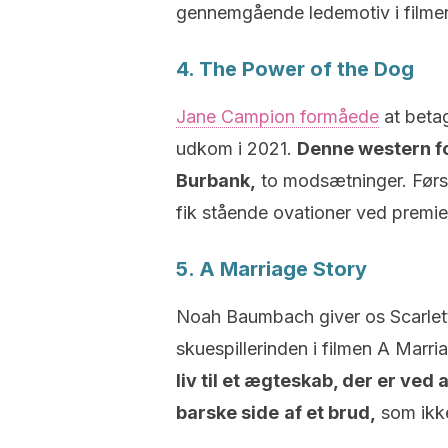
gennemgående ledemotiv i filmen
4. The Power of the Dog
Jane Campion formåede
at beta
udkom i 2021.
Denne western fo
Burbank,
to modsætninger. Førs
fik stående ovationer ved premier
5. A Marriage Story
Noah Baumbach giver os Scarlett
skuespillerinden i filmen A Mar
liv til et ægteskab, der er ved
barske side
af et brud,
som ikke