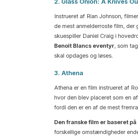
2. Glass Onion: A Knives O
Instrueret af Rian Johnson, film
de mest anmelderroste film, der gi
skuespiller Daniel Craig i hoved
Benoit Blancs eventyr
, som tag
skal opdages og løses.
3. Athena
Athena er en film instrueret af R
hvor den blev placeret som en af 
fordi den er en af de mest fremr
Den franske film er baseret på 
forskellige omstændigheder end