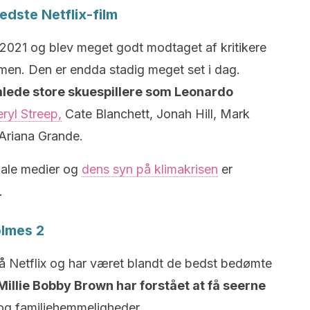
edste Netflix-film
2021 og blev meget godt modtaget af kritikere
men. Den er endda stadig meget set i dag.
ede store skuespillere som Leonardo
ryl Streep,
Cate Blanchett, Jonah Hill, Mark
Ariana Grande.
iale medier og
dens syn på klimakrisen
er
.
olmes 2
på Netflix og har været blandt de bedst bedømte
Millie Bobby Brown har forstået at få seerne
r og familiehemmeligheder.