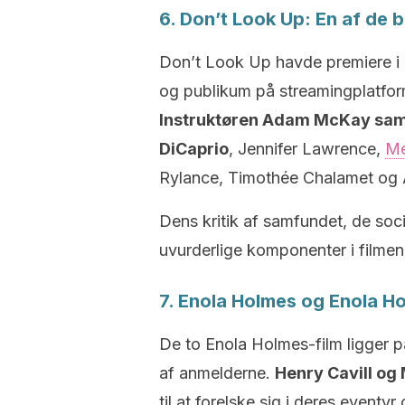
6. Don’t Look Up: En af de b
Don’t Look Up havde premiere i 
og publikum på streamingplatfor
Instruktøren Adam McKay saml
DiCaprio
, Jennifer Lawrence,
Me
Rylance, Timothée Chalamet og 
Dens kritik af samfundet, de soc
uvurderlige komponenter i filmen
7. Enola Holmes og Enola H
De to Enola Holmes-film ligger 
af anmelderne.
Henry Cavill og 
til at forelske sig i deres eventy