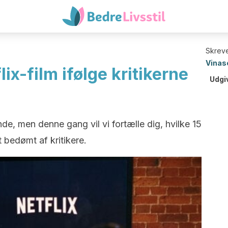
Skreve
Vinas
ix-film ifølge kritikerne
Udgi
nde, men denne gang vil vi fortælle dig, hvilke 15
 bedømt af kritikere.