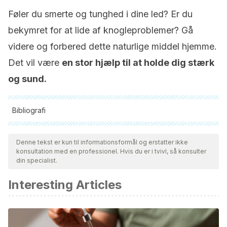
Føler du smerte og tunghed i dine led? Er du
bekymret for at lide af knogleproblemer? Gå
videre og forbered dette naturlige middel hjemme.
Det vil være
en stor hjælp til at holde dig stærk
og sund.
Bibliografi
Alle citerede kilder blev grundigt gennemgået af vores team
for at sikre deres kvalitet, pålidelighed, aktualitet og validitet.
Denne tekst er kun til informationsformål og erstatter ikke
konsultation med en professionel. Hvis du er i tvivl, så konsulter
Bibliografien i denne artikel blev betragtet som pålidelig og af
din specialist.
akademisk eller videnskabelig nøjagtighed.
Interesting Articles
Moskowitz RW, “Role of collagen hydrolysate in bone and
joint disease”,
Semin Arthritis Rheum
.
2000 Oct;30(2):87-
99.
Koitaya N, Sekiguchi M, Tousen Y, Nishide Y, Morita