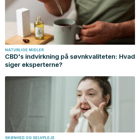
A, Yamauchi J, Gando Y, Miyachi M, Aoki M, Komatsu
M, Watanabe F, Morishita K, Ishimi Y., “Low-dose vitamin K2
(MK-4) supplementation for 12 months improves bone
metabolism and prevents forearm bone loss in
postmenopausal Japanese women”,
J Bone Miner
NATURLIGE MIDLER
Metab
.
2014 Mar;32(2):142-50.
CBD's indvirkning på søvnkvaliteten: Hvad
Jennings A, MacGregor A, Spector T, Cassidy A, “Amino
siger eksperterne?
Acid Intakes Are Associated With Bone Mineral Density and
Prevalence of Low Bone Mass in Women: Evidence From
Discordant Monozygotic Twins”,
J Bone Miner Res
.
2016
Feb;31(2):326-35.
SKØNHED OG SELVPLEJE