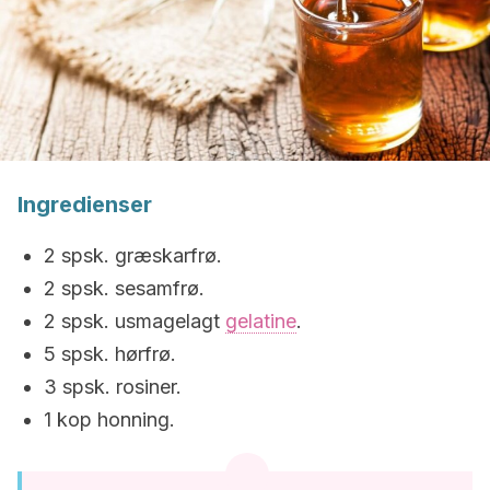
Ingredienser
2 spsk. græskarfrø.
2 spsk. sesamfrø.
2 spsk. usmagelagt
gelatine
.
5 spsk. hørfrø.
3 spsk. rosiner.
1 kop honning.