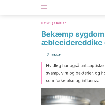
Naturlige midler
Bekæmp sygdomm
æblecidereddike
3 minutter
Hvidløg har også antiseptisk
svamp, vira og bakterier, og h
som forkølelse og influenza.