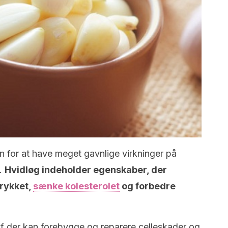
n for at have meget gavnlige virkninger på
t.
Hvidløg indeholder egenskaber, der
rykket,
sænke kolesterolet
og forbedre
of der kan forebygge og reparere celleskader og