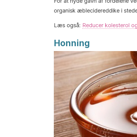
For at nyde gavn af fordelene ve
organisk æblecidereddike i stedet 
Læs også:
Reducer kolesterol o
Honning