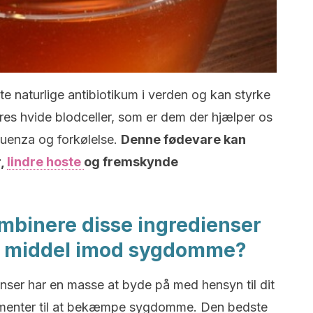
 naturlige antibiotikum i verden og kan styrke
es hvide blodceller, som er dem der hjælper os
luenza og forkølelse.
Denne fødevare kan
r,
lindre hoste
og fremskynde
mbinere disse ingredienser
igt middel imod sygdomme?
enser har en masse at byde på med hensyn til dit
lementer til at bekæmpe sygdomme. Den bedste