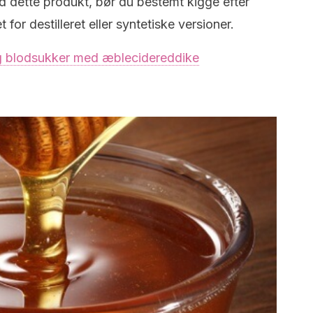
d dette produkt, bør du bestemt kigge efter
for destilleret eller syntetiske versioner.
g blodsukker med æblecidereddike