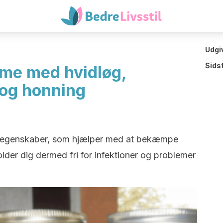
Udgi
Sids
e med hvidløg,
 og honning
e egenskaber, som hjælper med at bekæmpe
older dig dermed fri for infektioner og problemer