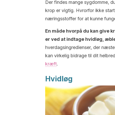
Der findes mange sygdomme, du k
krop er vigtig. Hvrorfor ikke st
næringsstoffer for at kunne fung
En måde hvorpå du kan give kr
er ved at indtage hvidløg, æb
hverdagsingredienser, der næsten
kan virkelig bidrage til dit he
kræft
.
Hvidløg