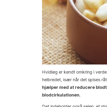
Hvidløg er kendt omkring i verde
helbredet, især når det spises rå
hjælper med at reducere blodt
blodcirkulationen.
Det indeholder også selen, et st