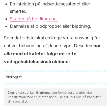
En infektion på indsættelsesstedet eller
smerter.
Skader på blodkarrene.
Dannelse af blodpropper eller blødning.
Som det sidste skal en læge være ansvarlig for
enhver behandling af denne type. Desuden
bør
alle med et kateter følge de rette
vedligeholdelsesinstruktioner
.
Bibliografi
Alle citerede kilder blev grundigt gennemgået af vores team
for at sikre deres kvalitet, pålidelighed, aktualitet og validitet.
Denne tekst er kun til informationsformål og erstatter ikke
konsultation med en professionel. Hvis du er i tvivl, så konsulter
Bibliografien i denne artikel blev betragtet som pålidelig og af
din specialist.
akademisk eller videnskabelig nøjagtighed.