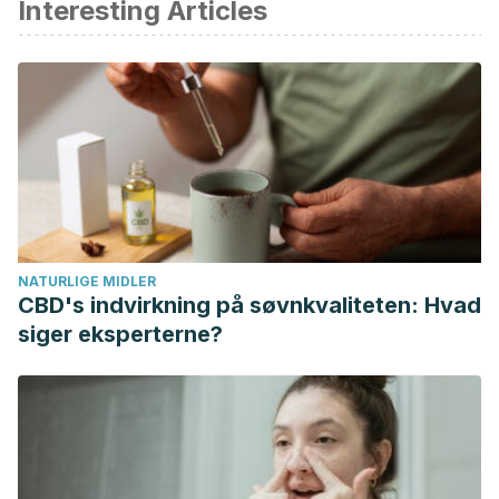
Interesting Articles
Cateterismo cardíaco (para Padres) – Nemours KidsHealth.
(n.d.). Retrieved April 15, 2020, from
https://kidshealth.org/es/parents/cardiac-catheter-esp.html
Cateterismo cardíaco | Vall d’Hebron Barcelona Hospital
Campus. (n.d.). Retrieved April 15, 2020, from
https://hospital.vallhebron.com/es/pruebas-
diagnosticas/cateterismo-cardiaco
Catéter: qué es, síntomas, causas, prevención y
tratamiento | Top Doctors. (n.d.). Retrieved April 15, 2020,
NATURLIGE MIDLER
from https://www.topdoctors.es/diccionario-medico/cateter
CBD's indvirkning på søvnkvaliteten: Hvad
siger eksperterne?