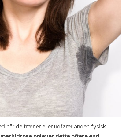
ed når de træner eller udfører anden fysisk
 hyperhidrose oplever dette oftere end