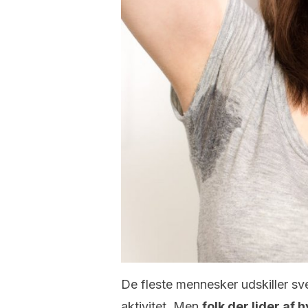
De fleste mennesker udskiller sv
aktivitet. Men
folk der lider af