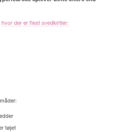
m
hvor der er flest svedkirtler:
 måder:
fødder
 tøjet