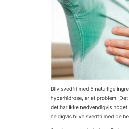
Bliv svedfri med 5 naturlige ingr
hyperhidrose, er et problem! D
det har ikke nødvendigvis noget 
heldigvis blive svedfri med de her