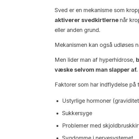
Sved er en mekanisme som kroppe
aktiverer svedkirtlerne
når kro
eller anden grund.
Mekanismen kan også udløses når
Men lider man af hyperhidrose,
b
væske selvom man slapper af.
Faktorer som har indflydelse på t
Ustyrlige hormoner (gravidite
Sukkersyge
Problemer med skjoldbruskkir
Sygdomme i nervesystemet