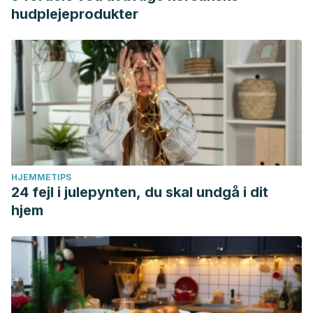
Consumption. National Integrated Food Safety Initiative of
hudplejeprodukter
National Institute of Food and Agriculture.
Guilford, J. M., & Pezzuto, J. M. (2011). Wine and health: A
review. American Journal of Enology and Viticulture.
https://doi.org/10.5344/ajev.2011.11013
HJEMMETIPS
24 fejl i julepynten, du skal undgå i dit
hjem