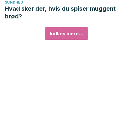
SUNDHED
Hvad sker der, hvis du spiser muggent
brød?
Indlæs mere...