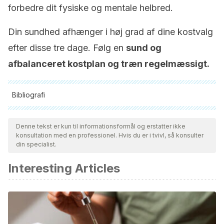
forbedre dit fysiske og mentale helbred.
Din sundhed afhænger i høj grad af dine kostvalg
efter disse tre dage. Følg en
sund og
afbalanceret kostplan og træn regelmæssigt.
Bibliografi
Alle citerede kilder blev grundigt gennemgået af vores team
for at sikre deres kvalitet, pålidelighed, aktualitet og validitet.
Denne tekst er kun til informationsformål og erstatter ikke
konsultation med en professionel. Hvis du er i tvivl, så konsulter
Bibliografien i denne artikel blev betragtet som pålidelig og af
din specialist.
akademisk eller videnskabelig nøjagtighed.
Interesting Articles
Association of UK Dietitians. (mayo de 2022).
Detox
diets
.
https://www.bda.uk.com/resource/detox-diets.html
Mayo Clinic. (12 de octubre de 2022).
Agua: ¿cuánto tienes
que beber todos los
días?
https://www.mayoclinic.org/es/healthy-