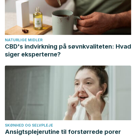
lifestyle/nutrition-and-healthy-eating/in-depth/water/art-
20044256
National Center for Complementary and Integrative Health.
(septiembre 2019).
«Detoxes» and «cleanses»: what you
NATURLIGE MIDLER
need to know.
https://www.nccih.nih.gov/health/detoxes-
CBD's indvirkning på søvnkvaliteten: Hvad
and-cleanses-what-you-need-to-know
siger eksperterne?
Sears, M. E., & Genuis, S. J. (2012). Environmental
determinants of chronic disease and medical approaches:
recognition, avoidance, supportive therapy and
detoxification.
Journal of Environmental and Public Health,
1-16.
https://www.hindawi.com/journals/jeph/2012/356798/
SKØNHED OG SELVPLEJE
Ansigtsplejerutine til forstørrede porer