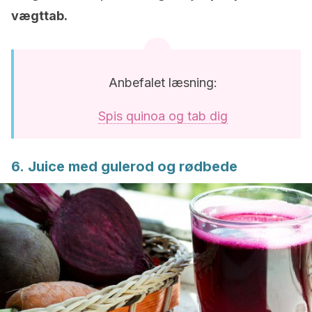
vægttab.
Anbefalet læsning:
Spis quinoa og tab dig
6. Juice med gulerod og rødbede