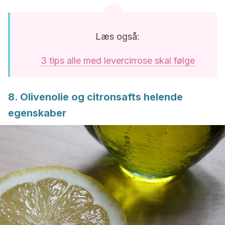
Læs også:
3 tips alle med levercirrose skal følge
8. Olivenolie og citronsafts helende
egenskaber