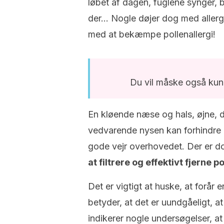
løbet af dagen, fuglene synger, 
der… Nogle døjer dog med allergie
med at bekæmpe pollenallergi!
Du vil måske også kun
En kløende næse og hals, øjne, 
vedvarende nysen kan forhindre en
gode vejr overhovedet. Der er 
at filtrere og effektivt fjerne p
Det er vigtigt at huske, at forår 
betyder, at det er uundgåeligt, a
indikerer nogle undersøgelser, a