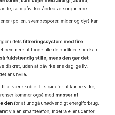
 personer, som døjer med allergi, astma,
lstande, som påvirker åndedrætsorganerne.
ergener (pollen, svampesporer, mider og dyr) kan
gger i dets
filtreringssystem med fire
 nemmere at fange alle de partikler, som kan
så fuldstændig stille, mens den gør det
 diskret, uden at påvirke ens daglige liv,
et ens hvile.
til at være koblet til strøm for at kunne virke,
uftrenser kommer også med
masser af
re den
for at undgå unødvendigt energiforbrug.
ret via en smarttelefon, indefra eller udenfor