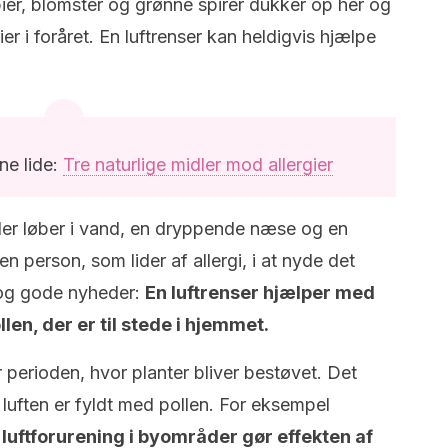
bier, blomster og grønne spirer dukker op her og
r i foråret. En luftrenser kan heldigvis hjælpe
ne lide:
Tre naturlige midler mod allergier
der løber i vand, en dryppende næse og en
 person, som lider af allergi, i at nyde det
dog gode nyheder:
En luftrenser hjælper med
ollen, der er til stede i hjemmet.
er perioden, hvor planter bliver bestøvet. Det
t luften er fyldt med pollen. For eksempel
t
luftforurening i byområder gør effekten af