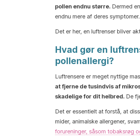
pollen endnu større.
Dermed end
endnu mere af deres symptomer.
Det er her, en luftrenser bliver ak
Hvad gør en luftre
pollenallergi?
Luftrensere er meget nyttige mas
at fjerne de tusindvis af mikro
skadelige for dit helbred.
De fj
Det er essentielt at forstå, at di
mider, animalske allergener, svam
forureninger, såsom tobaksrøg og