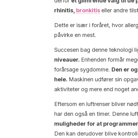
derfor
et glimrende valg til de
rhinitis,
bronkitis
eller andre ti
Dette er især i foråret, hvor all
påvirke en mest.
Succesen bag denne teknologi li
niveauer.
Enhenden formår meget
forårsage sygdomme.
Den er og
hele.
Maskinen udfører sin opgave
aktiviteter og mere end noget and
Eftersom en luftrenser bliver nødt 
har den også en timer. Denne l
muligheder for at programme
Den kan derudover blive kontrolle